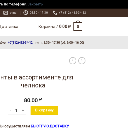
ть по телефону!
Закрыть
e-mail
08:30 - 17:30
+7 (812) 412-34-12
Доставка
0
Корзина /
0.00
₽
рбург
+7(812)412-34-12
пн-пт. 8:30 - 17:30 (сб. 9:00 - 16:00)
нты в ассортименте для
челнока
80.00
₽
Количество товара Винты в ассортименте для челнока
В корзину
ы осуществляем
БЫСТРУЮ ДОСТАВКУ