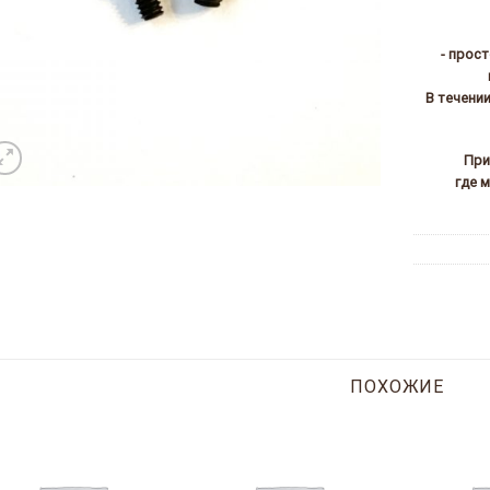
- прос
В течени
При
где 
ПОХОЖИЕ