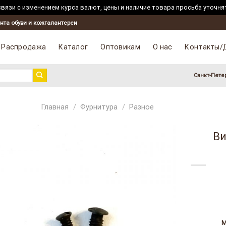
вязи с изменением курса валют, цены и наличие товара просьба уточня
Skip
нта обуви и кожгалантереи
to
content
Распродажа
Каталог
Оптовикам
О нас
Контакты/
Санкт-Пете
Главная
/
Фурнитура
/
Разное
Ви
М