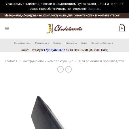
Уважаемые клиенты, в связи с изменением курса валют, цены и наличие
товара просьба уточнять по телефону!
Закрыть
Skip
Материалы, оборудование, комплектующие для ремонта обуви и кожгалантереи
to
content
0
Новый магазин
Распродажа
Каталог
Оптовикам
О нас
Контакты/Доставка
Санкт-Петербург
+7(812)412-34-12
пн-пт. 8:30 - 17:30 (сб. 9:00 - 16:00)
Главная
/
Инструменты и комплектующие
/
Для ремонта и производства