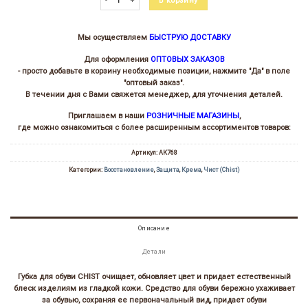
В корзину
Мы осуществляем
БЫСТРУЮ ДОСТАВКУ
Для оформления
ОПТОВЫХ ЗАКАЗОВ
- просто добавьте в корзину необходимые позиции, нажмите "Да" в поле
"оптовый заказ".
В течении дня с Вами свяжется менеджер, для уточнения деталей.
Приглашаем в наши
РОЗНИЧНЫЕ МАГАЗИНЫ
,
где можно ознакомиться с более расширенным ассортиментов товаров:
Артикул:
АК768
Категории:
Восстановление
,
Защита
,
Крема
,
Чист (Chist)
Описание
Детали
Губка для обуви CHIST очищает, обновляет цвет и придает естественный
блеск изделиям из гладкой кожи. Средство для обуви бережно ухаживает
за обувью, сохраняя ее первоначальный вид, придает обуви