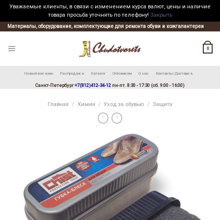
Уважаемые клиенты, в связи с изменением курса валют, цены и наличие
товара просьба уточнять по телефону!
Закрыть
Skip
Материалы, оборудование, комплектующие для ремонта обуви и кожгалантереи
to
content
0
Новый магазин
Распродажа
Каталог
Оптовикам
О нас
Контакты/Доставка
Санкт-Петербург
+7(812)412-34-12
пн-пт. 8:30 - 17:30 (сб. 9:00 - 16:00)
Главная
/
Химия
/
Уход за обувью
/
Защита