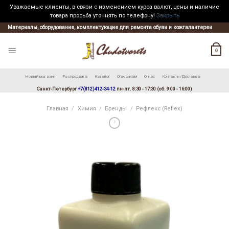
Уважаемые клиенты, в связи с изменением курса валют, цены и наличие
товара просьба уточнять по телефону!
Закрыть
Skip
Материалы, оборудование, комплектующие для ремонта обуви и кожгалантереи
to
content
0
Новый магазин
Распродажа
Каталог
Оптовикам
О нас
Контакты/Доставка
Санкт-Петербург
+7(812)412-34-12
пн-пт. 8:30 - 17:30 (сб. 9:00 - 16:00)
Главная
/
Химия
/
Бренды
/
Рефлекс (Reflex)