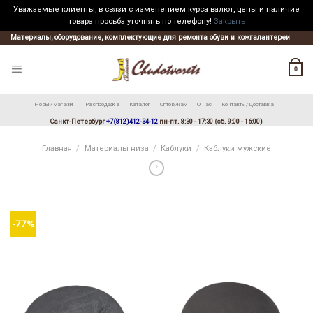
Уважаемые клиенты, в связи с изменением курса валют, цены и наличие
товара просьба уточнять по телефону!
Закрыть
Skip
Материалы, оборудование, комплектующие для ремонта обуви и кожгалантереи
to
content
0
Новый магазин
Распродажа
Каталог
Оптовикам
О нас
Контакты/Доставка
Санкт-Петербург
+7(812)412-34-12
пн-пт. 8:30 - 17:30 (сб. 9:00 - 16:00)
Главная
/
Материалы низа
/
Каблуки
/
Каблуки мужские
-77%