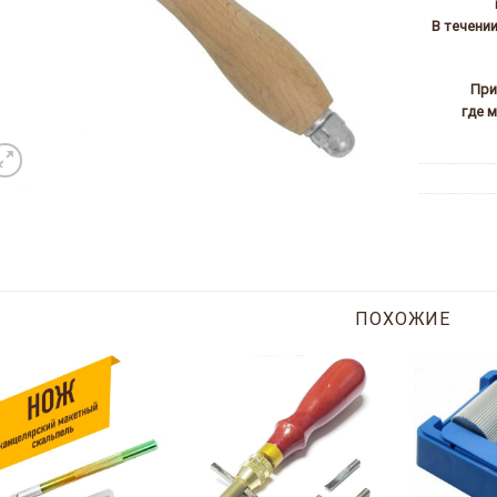
В течени
При
где 
ПОХОЖИЕ