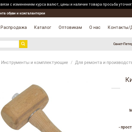
вязи с изменением курса валют, цены и наличие товара просьба уточня
Skip
нта обуви и кожгалантереи
to
content
Распродажа
Каталог
Оптовикам
О нас
Контакты/
Санкт-Пете
Инструменты и комплектующие
/
Для ремонта и производст
К
М
- прос