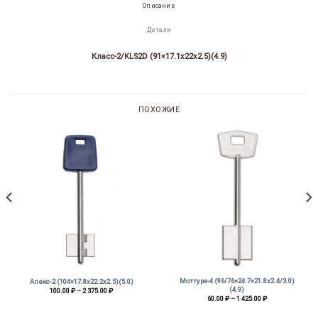
Описание
Детали
Класс-2/KLS2D (91×17.1х22х2.5)(4.9)
ПОХОЖИЕ
Моттура-4 (96/76×24.7×21.8х2.4/3.0)
Апекс-2 (104×17.8х22.2х2.5)(5.0)
(4.9)
Диапазон
100.00
₽
–
2 375.00
₽
цен:
Диапазон
60.00
₽
–
1 425.00
₽
100.00 ₽
цен:
–
60.00 ₽
2
–