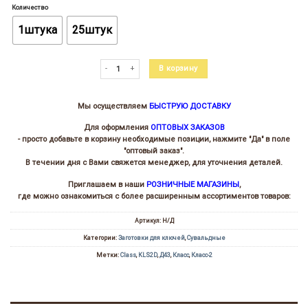
цен:
Количество
43.00 ₽
–
1штука
25штук
1
010.00 ₽
Количество товара Класс-2 (91x17.1х22х2.5)(4.9)
В корзину
Мы осуществляем
БЫСТРУЮ ДОСТАВКУ
Для оформления
ОПТОВЫХ ЗАКАЗОВ
- просто добавьте в корзину необходимые позиции, нажмите "Да" в поле
"оптовый заказ".
В течении дня с Вами свяжется менеджер, для уточнения деталей.
Приглашаем в наши
РОЗНИЧНЫЕ МАГАЗИНЫ
,
где можно ознакомиться с более расширенным ассортиментов товаров:
Артикул:
Н/Д
Категории:
Заготовки для ключей
,
Сувальдные
Метки:
Class
,
KLS2D
,
Д43
,
Класс
,
Класс-2