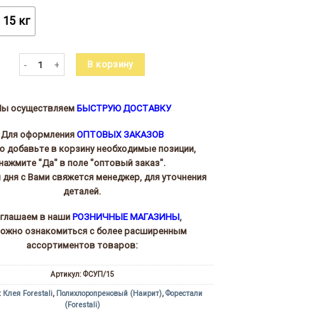
10
125.00 ₽
15 кг
Количество товара Клей полихлоропреновый для сборки заготовок Forestal
В корзину
ы осуществляем
БЫСТРУЮ ДОСТАВКУ
Для оформления
ОПТОВЫХ ЗАКАЗОВ
то добавьте в корзину необходимые позиции,
нажмите "Да" в поле "оптовый заказ".
и дня с Вами свяжется менеджер, для уточнения
деталей.
глашаем в наши
РОЗНИЧНЫЕ МАГАЗИНЫ
,
можно ознакомиться с более расширенным
ассортиментов товаров:
Артикул:
ФСУП/15
:
Клея Forestali
,
Полихлоропреновый (Наирит)
,
Форестали
(Forestali)