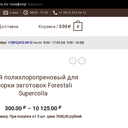
ть по телефону!
Закрыть
e-mail
08:30 - 17:30
+7 (812) 412-34-12
Доставка
0
Корзина /
0.00
₽
рбург
+7(812)412-34-12
пн-пт. 8:30 - 17:30 (сб. 9:00 - 16:00)
й полихлоропреновый для
орки заготовок Forestali
Supercolla
Диапазон
300.00
₽
–
10 125.00
₽
цен:
анку. При покупке от 5 шт. цена 7650,00 рублей.
300.00 ₽
–