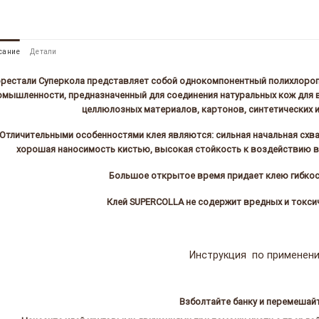
сание
Детали
рестали Суперкола представляет собой однокомпонентный полихлороп
омышленности, предназначенный для соединения натуральных кож для в
целлюлозных материалов, картонов, синтетических 
Отличительными особенностями клея являются: сильная начальная схв
хорошая наносимость кистью, высокая стойкость к воздействию в
Большое открытое время придает клею гибкос
Клей SUPERCOLLA не содержит вредных и токси
Инструкция по применен
Взболтайте банку и перемешайт