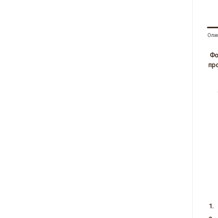
Опи
Фо
пр