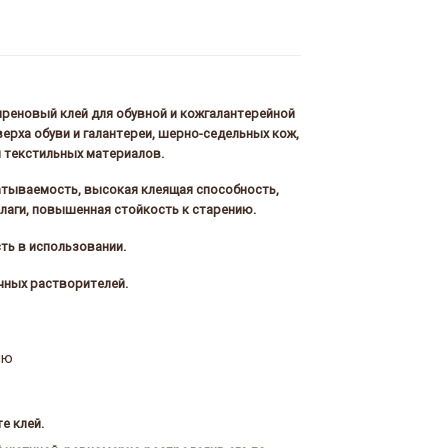
реновый клей для обувной и кожгалантерейной
ерха обуви и галантереи, шерно-седельных кож,
и текстильных материалов.
атываемость, высокая клеящая способность,
лаги, повышенная стойкость к старению.
ть в использовании.
чных растворителей.
ию
е клей.