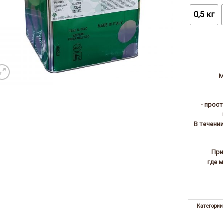
0,5 кг
М
- прос
В течени
При
где 
Категории