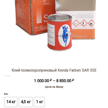
Клей полихлоропреновый Kenda Farben SAR 30Е
Диапазон
1 000.00
₽
–
8 850.00
₽
цен:
Цена за банку
1
000.00 ₽
Вес
–
8
14 кг
4,5 кг
1 кг
850.00 ₽