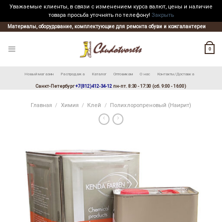
Уважаемые клиенты, в связи с изменением курса валют, цены и наличие
товара просьба уточнять по телефону!
Закрыть
Skip
Материалы, оборудование, комплектующие для ремонта обуви и кожгалантереи
to
content
0
Новый магазин
Распродажа
Каталог
Оптовикам
О нас
Контакты/Доставка
Санкт-Петербург
+7(812)412-34-12
пн-пт. 8:30 - 17:30 (сб. 9:00 - 16:00)
Главная
/
Химия
/
Клей
/
Полихлоропреновый (Наирит)