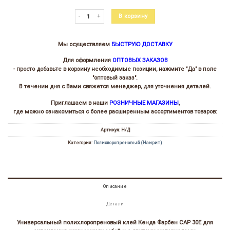
Количество товара Клей полихлоропреновый Kenda Farben 
В корзину
Мы осуществляем
БЫСТРУЮ ДОСТАВКУ
Для оформления
ОПТОВЫХ ЗАКАЗОВ
- просто добавьте в корзину необходимые позиции, нажмите "Да" в поле
"оптовый заказ".
В течении дня с Вами свяжется менеджер, для уточнения деталей.
Приглашаем в наши
РОЗНИЧНЫЕ МАГАЗИНЫ
,
где можно ознакомиться с более расширенным ассортиментов товаров:
Артикул:
Н/Д
Категория:
Полихлоропреновый (Наирит)
Описание
Детали
Универсальный полихлоропреновый клей Кенда Фарбен САР 30Е для