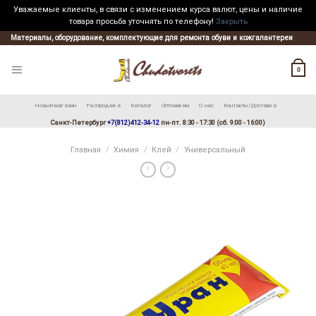
Уважаемые клиенты, в связи с изменением курса валют, цены и наличие
товара просьба уточнять по телефону!
Закрыть
Skip
Материалы, оборудование, комплектующие для ремонта обуви и кожгалантереи
to
content
0
Новый магазин
Распродажа
Каталог
Оптовикам
О нас
Контакты/Доставка
Санкт-Петербург
+7(812)412-34-12
пн-пт. 8:30 - 17:30 (сб. 9:00 - 16:00)
Главная
/
Химия
/
Клей
/
Универсальный