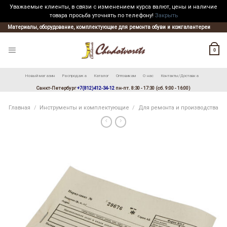
Уважаемые клиенты, в связи с изменением курса валют, цены и наличие
товара просьба уточнять по телефону!
Закрыть
Skip
Материалы, оборудование, комплектующие для ремонта обуви и кожгалантереи
to
content
0
Новый магазин
Распродажа
Каталог
Оптовикам
О нас
Контакты/Доставка
Санкт-Петербург
+7(812)412-34-12
пн-пт. 8:30 - 17:30 (сб. 9:00 - 16:00)
Главная
/
Инструменты и комплектующие
/
Для ремонта и производства