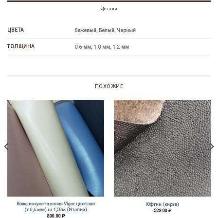
Детали
ЦВЕТА
Бежевый, Белый, Черный
ТОЛЩИНА
0.6 мм, 1.0 мм, 1.2 мм
ПОХОЖИЕ
Кожа искусственная Vigor цветная
Юфтин (кирза)
(т.0,6 мм) ш.1,50м (Италия)
523.00
₽
800.00
₽