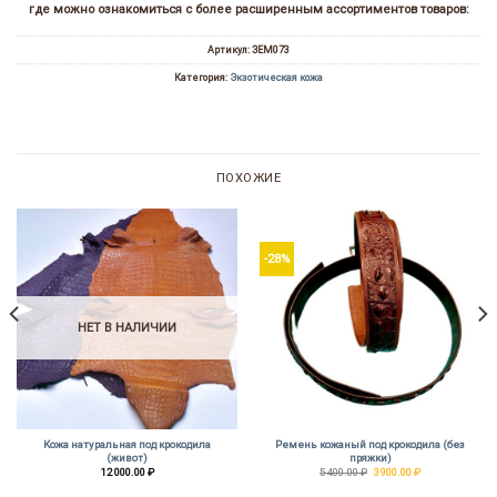
где можно ознакомиться с более расширенным ассортиментов товаров:
Артикул:
ЗЕМ073
Категория:
Экзотическая кожа
ПОХОЖИЕ
-28%
НЕТ В НАЛИЧИИ
Кожа натуральная под крокодила
Ремень кожаный под крокодила (без
(живот)
пряжки)
Первоначальная
Текущая
12 000.00
₽
5 400.00
₽
3 900.00
₽
цена
цена:
составляла
3