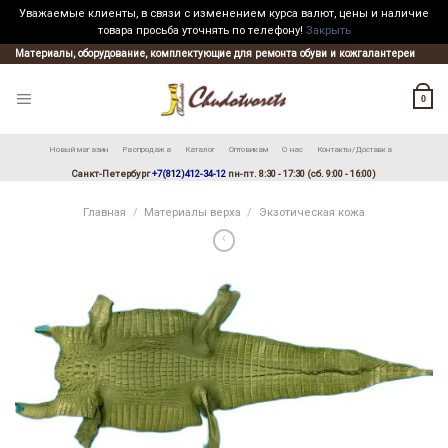
Уважаемые клиенты, в связи с изменением курса валют, цены и наличие
товара просьба уточнять по телефону!
Закрыть
Skip
Материалы, оборудование, комплектующие для ремонта обуви и кожгалантереи
to
content
0
Новый магазин
Распродажа
Каталог
Оптовикам
О нас
Контакты/Доставка
Санкт-Петербург
+7(812)412-34-12
пн-пт. 8:30 - 17:30 (сб. 9:00 - 16:00)
Главная
/
Материалы верха
/
Экзотическая кожа