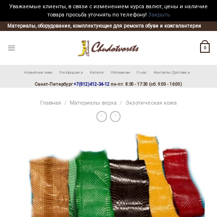
Уважаемые клиенты, в связи с изменением курса валют, цены и наличие
товара просьба уточнять по телефону!
Закрыть
Skip
Материалы, оборудование, комплектующие для ремонта обуви и кожгалантереи
to
content
0
Новый магазин
Распродажа
Каталог
Оптовикам
О нас
Контакты/Доставка
Санкт-Петербург
+7(812)412-34-12
пн-пт. 8:30 - 17:30 (сб. 9:00 - 16:00)
Главная
/
Материалы верха
/
Экзотическая кожа