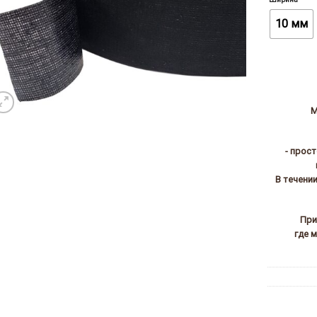
10 мм
М
- прос
В течени
При
где 