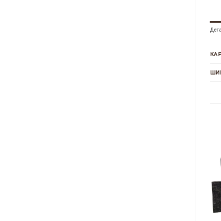
Дет
КА
ШИ
+
+