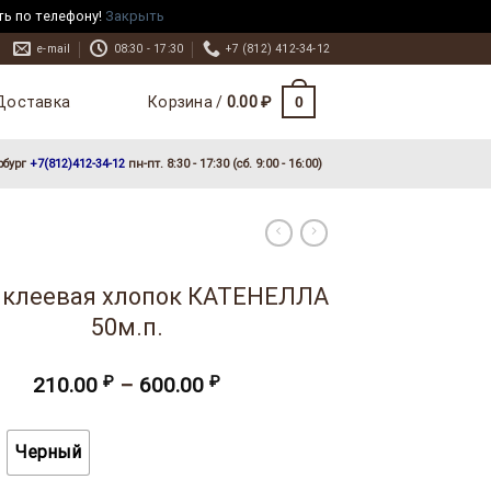
ть по телефону!
Закрыть
e-mail
08:30 - 17:30
+7 (812) 412-34-12
Доставка
0
Корзина /
0.00
₽
рбург
+7(812)412-34-12
пн-пт. 8:30 - 17:30 (сб. 9:00 - 16:00)
 клеевая хлопок КАТЕНЕЛЛА
50м.п.
Диапазон
210.00
₽
–
600.00
₽
цен:
210.00 ₽
–
Черный
600.00 ₽