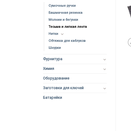
Сумочные ручки
Башмачная резинка
Молнии и бегунки
Тесьма и липкая лента
Нитки
Обтяжка для каблуков
Шнурки
Фурнитура
Химия
Оборудование
Заготовки для ключей
Батарейки