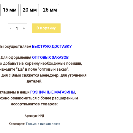
15 мм
20 мм
25 мм
Количество товара Лента клеевая хлопок КАТЕНЕЛЛА 50м.п.
В корзину
ы осуществляем
БЫСТРУЮ ДОСТАВКУ
Для оформления
ОПТОВЫХ ЗАКАЗОВ
то добавьте в корзину необходимые позиции,
нажмите "Да" в поле "оптовый заказ".
и дня с Вами свяжется менеджер, для уточнения
деталей.
глашаем в наши
РОЗНИЧНЫЕ МАГАЗИНЫ
,
можно ознакомиться с более расширенным
ассортиментов товаров:
Артикул:
Н/Д
Категория:
Тесьма и липкая лента