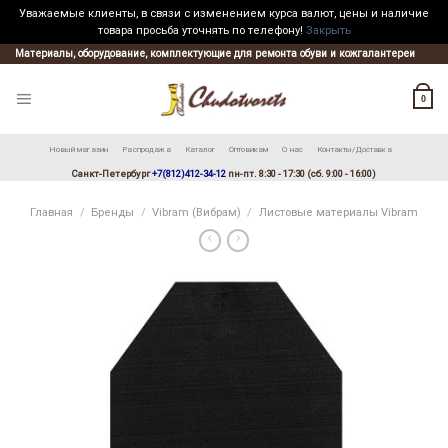
Уважаемые клиенты, в связи с изменением курса валют, цены и наличие
товара просьба уточнять по телефону!
Закрыть
Skip
Материалы, оборудование, комплектующие для ремонта обуви и кожгалантереи
to
content
0
Новый магазин
Распродажа
Каталог
Оптовикам
О нас
Контакты/Доставка
Санкт-Петербург
+7(812)412-34-12
пн-пт. 8:30 - 17:30 (сб. 9:00 - 16:00)
Главная
/
Бренды
/
Vibram (Вибрам)
/
Листовые материалы Vibram