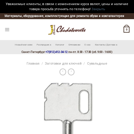
Уважаемые клиенты, в связи с изменением курса валют, цены и наличие
товара просьба уточнять по телефону!
Закрыть
Skip
Материалы, оборудование, комплектующие для ремонта обуви и кожгалантереи
to
content
0
Новый магазин
Распродажа
Каталог
Оптовикам
О нас
Контакты/Доставка
Санкт-Петербург
+7(812)412-34-12
пн-пт. 8:30 - 17:30 (сб. 9:00 - 16:00)
Главная
/
Заготовки для ключей
/
Сувальдные