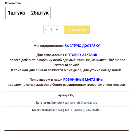
цен:
Количество
44.00 ₽
–
1штука
25штук
1
045.00 ₽
Количество товара Майер-1 (65х15/12.5x20.2х2.6)(6.0х3.6)
В корзину
Мы осуществляем
БЫСТРУЮ ДОСТАВКУ
Для оформления
ОПТОВЫХ ЗАКАЗОВ
- просто добавьте в корзину необходимые позиции, нажмите "Да" в поле
"оптовый заказ".
В течении дня с Вами свяжется менеджер, для уточнения деталей.
Приглашаем в наши
РОЗНИЧНЫЕ МАГАЗИНЫ
,
где можно ознакомиться с более расширенным ассортиментов товаров:
Артикул:
Н/Д
Категории:
Заготовки для ключей
,
Сувальдные
Метки:
88844/0001
,
cейф
,
MAE1D
,
Mauer
,
Д234
,
МАЙЕР