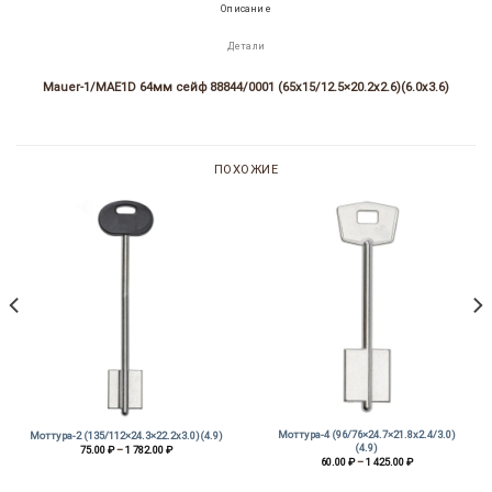
Описание
Детали
Mauer-1/MAE1D 64мм cейф 88844/0001 (65х15/12.5×20.2х2.6)(6.0х3.6)
ПОХОЖИЕ
Моттура-4 (96/76×24.7×21.8х2.4/3.0)
Моттура-2 (135/112×24.3×22.2х3.0)(4.9)
(4.9)
Диапазон
75.00
₽
–
1 782.00
₽
цен:
Диапазон
60.00
₽
–
1 425.00
₽
75.00 ₽
цен:
–
60.00 ₽
1
–