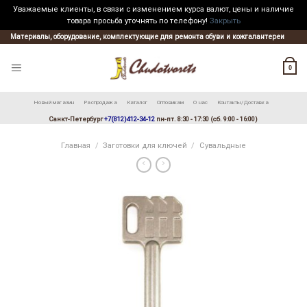
Уважаемые клиенты, в связи с изменением курса валют, цены и наличие
товара просьба уточнять по телефону!
Закрыть
Skip
Материалы, оборудование, комплектующие для ремонта обуви и кожгалантереи
to
content
0
Новый магазин
Распродажа
Каталог
Оптовикам
О нас
Контакты/Доставка
Санкт-Петербург
+7(812)412-34-12
пн-пт. 8:30 - 17:30 (сб. 9:00 - 16:00)
Главная
/
Заготовки для ключей
/
Сувальдные