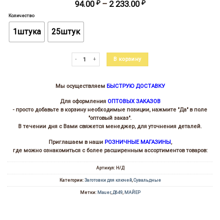
Диапазон
94.00
₽
–
2 233.00
₽
цен:
Количество
94.00 ₽
–
1штука
25штук
2
233.00 ₽
Количество товара Майер-21 (104х19х10х3.8)(7.0/5.5х3.0)
В корзину
Мы осуществляем
БЫСТРУЮ ДОСТАВКУ
Для оформления
ОПТОВЫХ ЗАКАЗОВ
- просто добавьте в корзину необходимые позиции, нажмите "Да" в поле
"оптовый заказ".
В течении дня с Вами свяжется менеджер, для уточнения деталей.
Приглашаем в наши
РОЗНИЧНЫЕ МАГАЗИНЫ
,
где можно ознакомиться с более расширенным ассортиментов товаров:
Артикул:
Н/Д
Категории:
Заготовки для ключей
,
Сувальдные
Метки:
Mauer
,
Д649
,
МАЙЕР