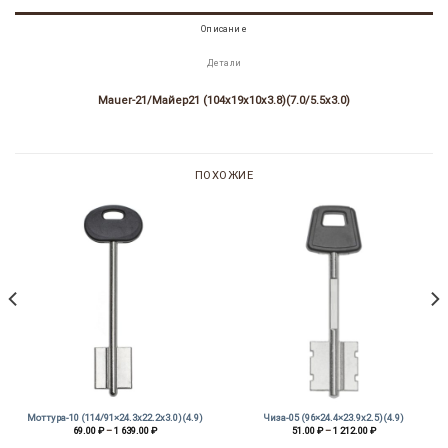
Описание
Детали
Mauer-21/Майер21 (104х19х10х3.8)(7.0/5.5х3.0)
ПОХОЖИЕ
Моттура-10 (114/91×24.3х22.2х3.0)(4.9)
Чиза-05 (96×24.4×23.9х2.5)(4.9)
Диапазон
Диапазон
69.00
₽
–
1 639.00
₽
51.00
₽
–
1 212.00
₽
цен:
цен:
69.00 ₽
51.00 ₽