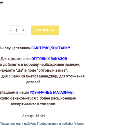
ам
Количество товара Набойка 5424 Гризли (GRIZZLY)
В корзину
ы осуществляем
БЫСТРУЮ ДОСТАВКУ
Для оформления
ОПТОВЫХ ЗАКАЗОВ
то добавьте в корзину необходимые позиции,
нажмите "Да" в поле "оптовый заказ".
и дня с Вами свяжется менеджер, для уточнения
деталей.
глашаем в наши
РОЗНИЧНЫЕ МАГАЗИНЫ
,
можно ознакомиться с более расширенным
ассортиментов товаров:
Артикул:
В5424
Профилактики и набойки
,
Профилактики и набойки Vibram