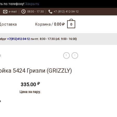
ть по телефону!
Закрыть
e-mail
08:30 - 17:30
+7 (812) 412-34-12
Доставка
0
Корзина /
0.00
₽
рбург
+7(812)412-34-12
пн-пт. 8:30 - 17:30 (сб. 9:00 - 16:00)
m
йка 5424 Гризли (GRIZZLY)
335.00
₽
Цена за пару.
м