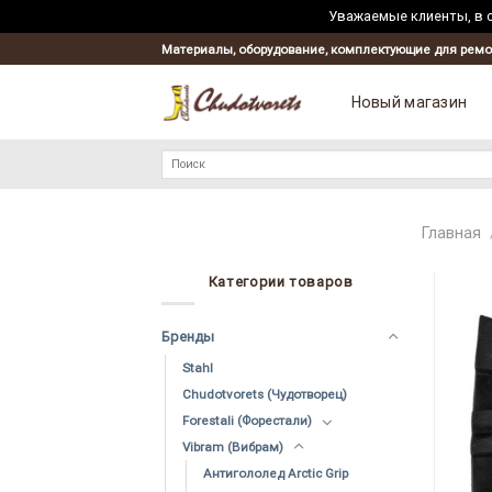
Уважаемые клиенты, в с
Материалы, оборудование, комплектующие для ремо
Новый магазин
Искать:
Главная
Категории товаров
Бренды
Stahl
Chudotvorets (Чудотворец)
Forestali (Форестали)
Vibram (Вибрам)
Антигололед Arctic Grip