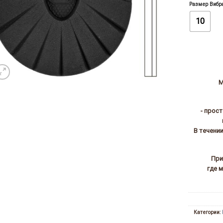
Размер Вибр
10
М
- прос
В течени
При
где 
Категории: