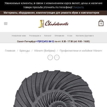
Уважаемые клиенты, в связи с изменением курса валют, цены и наличие
товара просьба уточнять по телефону!
Закрыть
Skip
Материалы, оборудование, комплектующие для ремонта обуви и кожгалантереи
to
content
0
Новый магазин
Распродажа
Каталог
Оптовикам
О нас
Контакты/Доставка
Санкт-Петербург
+7(812)412-34-12
пн-пт. 8:30 - 17:30 (сб. 9:00 - 16:00)
Главная
/
Бренды
/
Vibram (Вибрам)
/
Профилактики и набойки Vibram