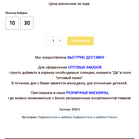
цен:
Цена розничная за пару.
235.00 ₽
–
Размер Вибрам
495.00 ₽
10
30
Количество товара Набойка 5325 Себастиан (SEBASTIAN)
В корзину
Мы осуществляем
БЫСТРУЮ ДОСТАВКУ
Для оформления
ОПТОВЫХ ЗАКАЗОВ
- просто добавьте в корзину необходимые позиции, нажмите "Да" в поле
"оптовый заказ".
В течении дня с Вами свяжется менеджер, для уточнения деталей.
Приглашаем в наши
РОЗНИЧНЫЕ МАГАЗИНЫ
,
где можно ознакомиться с более расширенным ассортиментов товаров:
Артикул:
В5325
Категории:
Профилактики и набойки
,
Профилактики и набойки Vibram