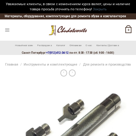
Уважаемые клиенты, в связи с изменением курса валют, цены и наличие
товара просьба уточнять по телефону!
Закрыть
Skip
Материалы, оборудование, комплектующие для ремонта обуви и кожгалантереи
to
content
0
Новый магазин
Распродажа
Каталог
Оптовикам
О нас
Контакты/Доставка
Санкт-Петербург
+7(812)412-34-12
пн-пт. 8:30 - 17:30 (сб. 9:00 - 16:00)
Главная
/
Инструменты и комплектующие
/
Для ремонта и производства