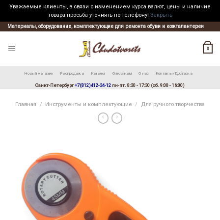
Уважаемые клиенты, в связи с изменением курса валют, цены и наличие
товара просьба уточнять по телефону!
Закрыть
Skip
Материалы, оборудование, комплектующие для ремонта обуви и кожгалантереи
to
content
0
Новый магазин
Распродажа
Каталог
Оптовикам
О нас
Контакты/Доставка
Санкт-Петербург
+7(812)412-34-12
пн-пт. 8:30 - 17:30 (сб. 9:00 - 16:00)
Главная
/
Инструменты и комплектующие
/
Для ручного творчества