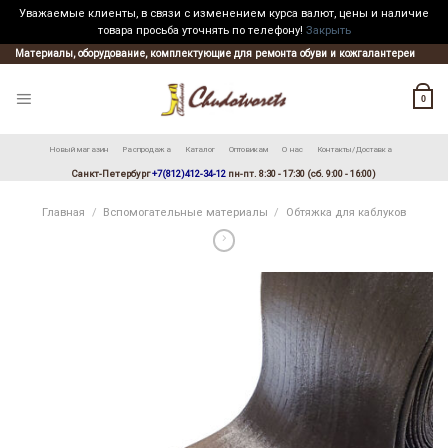
Уважаемые клиенты, в связи с изменением курса валют, цены и наличие
товара просьба уточнять по телефону!
Закрыть
Skip
Материалы, оборудование, комплектующие для ремонта обуви и кожгалантереи
to
content
0
Новый магазин
Распродажа
Каталог
Оптовикам
О нас
Контакты/Доставка
Санкт-Петербург
+7(812)412-34-12
пн-пт. 8:30 - 17:30 (сб. 9:00 - 16:00)
Главная
/
Вспомогательные материалы
/
Обтяжка для каблуков