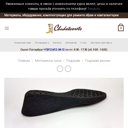
Уважаемые клиенты, в связи с изменением курса валют, цены и наличие
товара просьба уточнять по телефону!
Закрыть
Skip
Материалы, оборудование, комплектующие для ремонта обуви и кожгалантереи
to
content
0
Новый магазин
Распродажа
Каталог
Оптовикам
О нас
Контакты/Доставка
Санкт-Петербург
+7(812)412-34-12
пн-пт. 8:30 - 17:30 (сб. 9:00 - 16:00)
Главная
/
Материалы низа
/
Подошва
/
Подошва разная