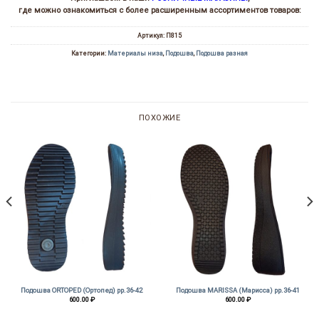
где можно ознакомиться с более расширенным ассортиментов товаров:
Артикул:
П815
Категории:
Материалы низа
,
Подошва
,
Подошва разная
ПОХОЖИЕ
Подошва ORTOPED (Ортопед) рр.36-42
Подошва MARISSA (Марисса) рр.36-41
600.00
₽
600.00
₽