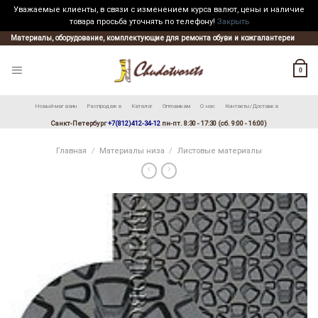
Уважаемые клиенты, в связи с изменением курса валют, цены и наличие
товара просьба уточнять по телефону!
Закрыть
Skip
Материалы, оборудование, комплектующие для ремонта обуви и кожгалантереи
to
content
0
Новый магазин
Распродажа
Каталог
Оптовикам
О нас
Контакты/Доставка
Санкт-Петербург
+7(812)412-34-12
пн-пт. 8:30 - 17:30 (сб. 9:00 - 16:00)
Главная
/
Материалы низа
/
Листовые материалы