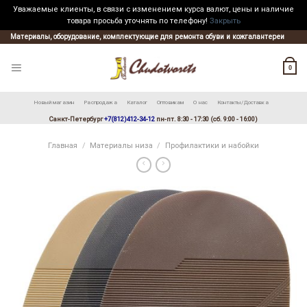
Уважаемые клиенты, в связи с изменением курса валют, цены и наличие
товара просьба уточнять по телефону!
Закрыть
Skip
Материалы, оборудование, комплектующие для ремонта обуви и кожгалантереи
to
content
0
Новый магазин
Распродажа
Каталог
Оптовикам
О нас
Контакты/Доставка
Санкт-Петербург
+7(812)412-34-12
пн-пт. 8:30 - 17:30 (сб. 9:00 - 16:00)
Главная
/
Материалы низа
/
Профилактики и набойки