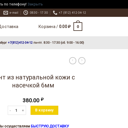
ть по телефону!
Закрыть
e-mail
08:30 - 17:30
+7 (812) 412-34-12
Доставка
0
Корзина /
0.00
₽
рбург
+7(812)412-34-12
пн-пт. 8:30 - 17:30 (сб. 9:00 - 16:00)
нт из натуральной кожи с
насечкой 6мм
380.00
₽
Количество товара Рант из натуральной кожи с насечкой 6мм
В корзину
ы осуществляем
БЫСТРУЮ ДОСТАВКУ