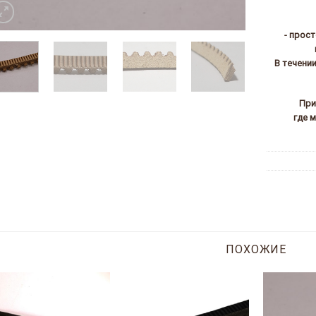
- прос
В течени
При
где 
ПОХОЖИЕ