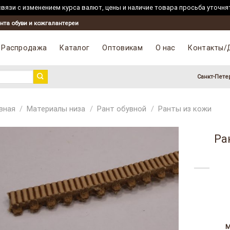
вязи с изменением курса валют, цены и наличие товара просьба уточня
Skip
нта обуви и кожгалантереи
to
content
Распродажа
Каталог
Оптовикам
О нас
Контакты/
Санкт-Пете
вная
/
Материалы низа
/
Рант обувной
/
Ранты из кожи
Ра
М