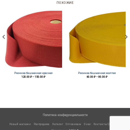
ПОХОЖИЕ
Резинка башмачная красная
Резинка башмачная желтая
Диапазон
Диапазон
120.00
₽
–
150.00
₽
60.00
₽
–
80.00
₽
цен:
цен:
120.00 ₽
60.00 ₽
–
–
150.00 ₽
80.00 ₽
Политика конфиденциальности
Новый магазин
Распродажа
Каталог
Оптовикам
О нас
Контакты/Доставка