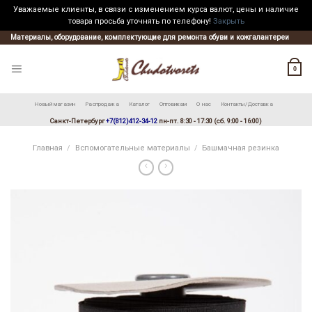
Уважаемые клиенты, в связи с изменением курса валют, цены и наличие
товара просьба уточнять по телефону!
Закрыть
Skip
Материалы, оборудование, комплектующие для ремонта обуви и кожгалантереи
to
content
0
Новый магазин
Распродажа
Каталог
Оптовикам
О нас
Контакты/Доставка
Санкт-Петербург
+7(812)412-34-12
пн-пт. 8:30 - 17:30 (сб. 9:00 - 16:00)
Главная
/
Вспомогательные материалы
/
Башмачная резинка