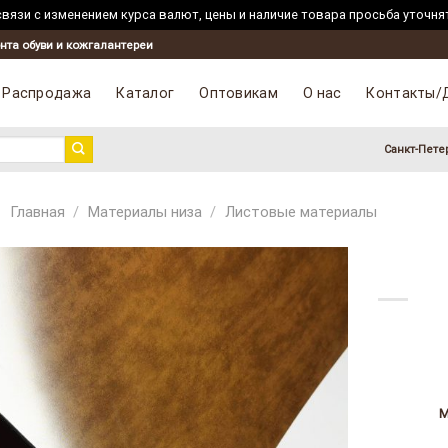
вязи с изменением курса валют, цены и наличие товара просьба уточня
Skip
нта обуви и кожгалантереи
to
content
Распродажа
Каталог
Оптовикам
О нас
Контакты/
Санкт-Пете
Главная
/
Материалы низа
/
Листовые материалы
М