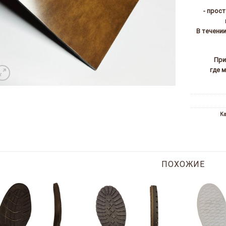
- прос
В течени
При
где 
Ка
ПОХОЖИЕ