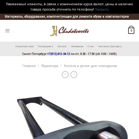
Уважаемые клиенты, в связи с изменением курса валют, цены и наличие
товара просьба уточнять по телефону!
Закрыть
Skip
Материалы, оборудование, комплектующие для ремонта обуви и кожгалантереи
to
content
0
Новый магазин
Распродажа
Каталог
Оптовикам
О нас
Контакты/Доставка
Санкт-Петербург
+7(812)412-34-12
пн-пт. 8:30 - 17:30 (сб. 9:00 - 16:00)
Главная
/
Фурнитура
/
Колеса и ручки для чемоданов