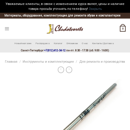
Уважаемые клиенты, в связи с изменением курса валют, цены и наличие
товара просьба уточнять по телефону!
Закрыть
Skip
Материалы, оборудование, комплектующие для ремонта обуви и кожгалантереи
to
content
0
Новый магазин
Распродажа
Каталог
Оптовикам
О нас
Контакты/Доставка
Санкт-Петербург
+7(812)412-34-12
пн-пт. 8:30 - 17:30 (сб. 9:00 - 16:00)
Главная
/
Инструменты и комплектующие
/
Для ремонта и производства