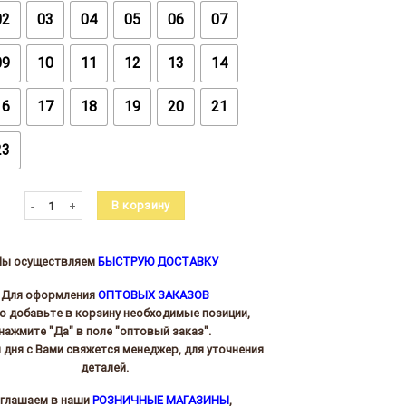
02
03
04
05
06
07
09
10
11
12
13
14
16
17
18
19
20
21
23
Количество товара Ткань с обсыпкой (глиттер) ш.1,50м
В корзину
ы осуществляем
БЫСТРУЮ ДОСТАВКУ
Для оформления
ОПТОВЫХ ЗАКАЗОВ
то добавьте в корзину необходимые позиции,
нажмите "Да" в поле "оптовый заказ".
и дня с Вами свяжется менеджер, для уточнения
деталей.
глашаем в наши
РОЗНИЧНЫЕ МАГАЗИНЫ
,