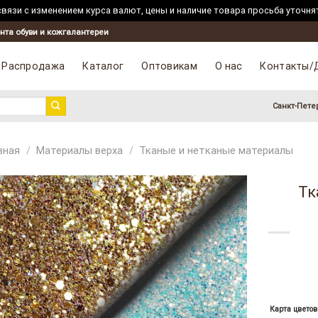
вязи с изменением курса валют, цены и наличие товара просьба уточня
Skip
нта обуви и кожгалантереи
to
content
Распродажа
Каталог
Оптовикам
О нас
Контакты/
Санкт-Пете
вная
/
Материалы верха
/
Тканые и нетканые материалы
Тк
Карта цветов