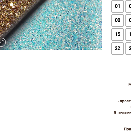
01
08
15
22
М
- прос
В течени
При