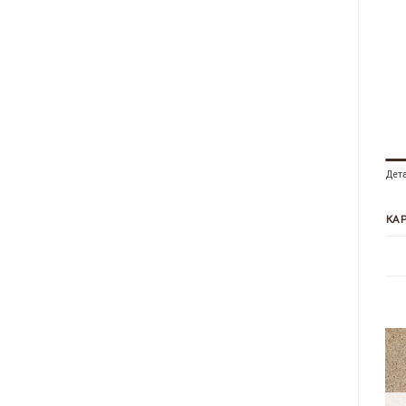
Дет
КА
-35%