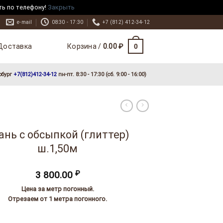
ть по телефону!
Закрыть
e-mail
08:30 - 17:30
+7 (812) 412-34-12
Доставка
0
Корзина /
0.00
₽
рбург
+7(812)412-34-12
пн-пт. 8:30 - 17:30 (сб. 9:00 - 16:00)
ань с обсыпкой (глиттер)
ш.1,50м
3 800.00
₽
Цена за метр погонный.
Отрезаем от 1 метра погонного.