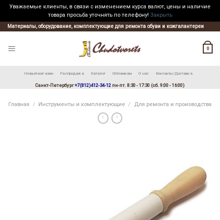
Уважаемые клиенты, в связи с изменением курса валют, цены и наличие
товара просьба уточнять по телефону!
Закрыть
Skip
Материалы, оборудование, комплектующие для ремонта обуви и кожгалантереи
to
content
0
Новый магазин
Распродажа
Каталог
Оптовикам
О нас
Контакты/Доставка
Санкт-Петербург
+7(812)412-34-12
пн-пт. 8:30 - 17:30 (сб. 9:00 - 16:00)
Главная
/
Инструменты и комплектующие
/
Для ремонта и производства