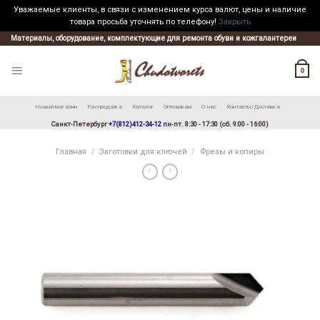
Уважаемые клиенты, в связи с изменением курса валют, цены и наличие
товара просьба уточнять по телефону!
Закрыть
Skip
Материалы, оборудование, комплектующие для ремонта обуви и кожгалантереи
to
content
0
Новый магазин
Распродажа
Каталог
Оптовикам
О нас
Контакты/Доставка
Санкт-Петербург
+7(812)412-34-12
пн-пт. 8:30 - 17:30 (сб. 9:00 - 16:00)
Главная
/
Заготовки для ключей
/
Фрезы и копиры