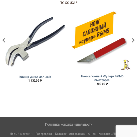
ПОХОЖИЕ
Нож сапожный «Супер» R6/M5
Клещи узкие малые К
быстрорез
1 430.00
₽
600.00
₽
Политика конфиденциальности
Новый магазин
Распродажа
Каталог
Оптовикам
О нас
Контакты/Доставка