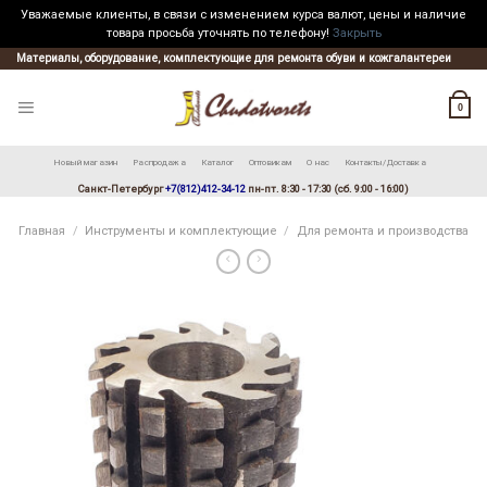
Уважаемые клиенты, в связи с изменением курса валют, цены и наличие
товара просьба уточнять по телефону!
Закрыть
Skip
Материалы, оборудование, комплектующие для ремонта обуви и кожгалантереи
to
content
0
Новый магазин
Распродажа
Каталог
Оптовикам
О нас
Контакты/Доставка
Санкт-Петербург
+7(812)412-34-12
пн-пт. 8:30 - 17:30 (сб. 9:00 - 16:00)
Главная
/
Инструменты и комплектующие
/
Для ремонта и производства