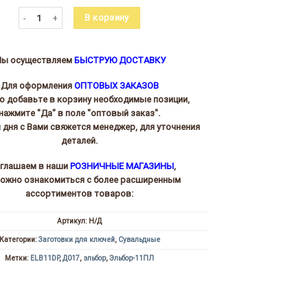
Количество товара Эльбор-11 (117/92x24.5х21.4х2.5)(4.9)
В корзину
ы осуществляем
БЫСТРУЮ ДОСТАВКУ
Для оформления
ОПТОВЫХ ЗАКАЗОВ
то добавьте в корзину необходимые позиции,
нажмите "Да" в поле "оптовый заказ".
и дня с Вами свяжется менеджер, для уточнения
деталей.
глашаем в наши
РОЗНИЧНЫЕ МАГАЗИНЫ
,
можно ознакомиться с более расширенным
ассортиментов товаров:
Артикул:
Н/Д
Категории:
Заготовки для ключей
,
Сувальдные
Метки:
ELB11DP
,
Д017
,
эльбор
,
Эльбор-11ПЛ