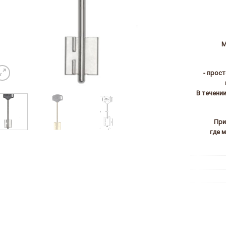
М
- прос
В течени
При
где 