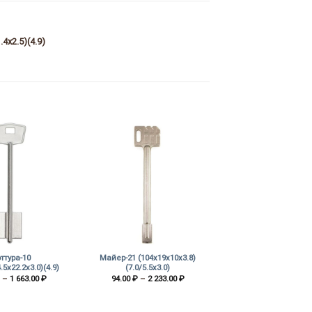
4х2.5)(4.9)
+
ттура-10
Майер-21 (104х19х10х3.8)
.5х22.2х3.0)(4.9)
(7.0/5.5х3.0)
Диапазон
Диапазон
–
1 663.00
₽
94.00
₽
–
2 233.00
₽
цен:
цен:
70.00 ₽
94.00 ₽
–
–
1
2