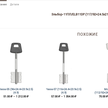
сание
Детали
Эльбор-11ПЛ/ELB11DP (117/92×24.5х21.
ПОХОЖИЕ
+
+
+
Чиза-05 (96×24.4×23.9х2.5)
Чиза-07 (116×24.4×23.9х2.5)
Мо
(4.9)
(4.9)
(112/92×24
Диапазон
Диапазон
51.00
₽
–
1 212.00
₽
57.00
₽
–
1 354.00
₽
70.00
₽
цен:
цен:
51.00 ₽
57.00 ₽
–
–
1
1