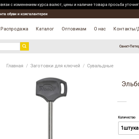
вязи с изменением курса валют, цены и наличие товара просьба уточня
Skip
нта обуви и кожгалантереи
to
content
Распродажа
Каталог
Оптовикам
О нас
Контакты/
Санкт-Пете
Главная
/
Заготовки для ключей
/
Сувальдные
Эльбо
Количество
1штука