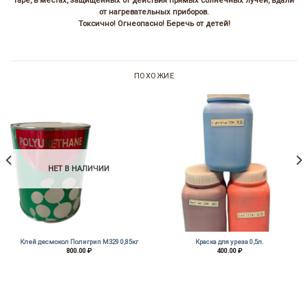
таре, в местах, защищенных от действия прямых солнечных лучей, вдали
от нагревательных приборов.
Токсично! Огнеопасно! Беречь от детей!
ПОХОЖИЕ
НЕТ В НАЛИЧИИ
Клей десмокол Полигрип М329 0,85кг
Краска для уреза 0,5л.
800.00
₽
400.00
₽