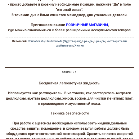
- просто добавьте в корзину необходимые позиции, нажмите "Да" в поле
"оптовый заказ".
В течении дня с Вами свяжется менеджер, для уточнения деталей.
Приглашаем в наши
РОЗНИЧНЫЕ МАГАЗИНЫ
,
где можно ознакомиться с более расширенным ассортиментов товаров:
Категорий:
Chudotvorets
,
Chudotvorets (Чудотворец)
,
Бренды
,
Бренды
,
Растворители/
разбавители
,
Химия
Описание
Бесцветная легколетучая жидкость.
Используется как растворитель. В частности, как растворитель нитратов
целлюлозы, ацетата целлюлозы, жиров, восков, для чистки печатных плат,
в производстве искусственной кожи.
Техника безопасности
При работе с ацетоном необходимо использовать индивидуальные
средства защиты, помещение, в котором ведутся работы должно быть
оборудовано приточно-вытяжной вентиляцией. Хранить в плотно закрытой