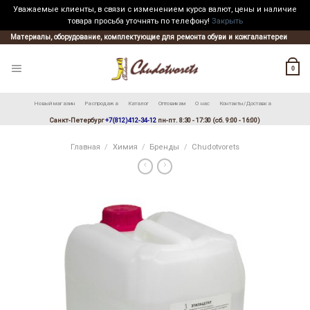
Уважаемые клиенты, в связи с изменением курса валют, цены и наличие
товара просьба уточнять по телефону!
Закрыть
Skip
Материалы, оборудование, комплектующие для ремонта обуви и кожгалантереи
to
content
0
Новый магазин
Распродажа
Каталог
Оптовикам
О нас
Контакты/Доставка
Санкт-Петербург
+7(812)412-34-12
пн-пт. 8:30 - 17:30 (сб. 9:00 - 16:00)
Главная
/
Химия
/
Бренды
/
Chudotvorets