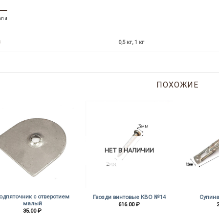
али
0,5 кг, 1 кг
С
ПОХОЖИЕ
НЕТ В НАЛИЧИИ
+
+
+
одпяточник с отверстием
Гвозди винтовые КВО №14
Супинат
малый
616.00
₽
35.00
₽