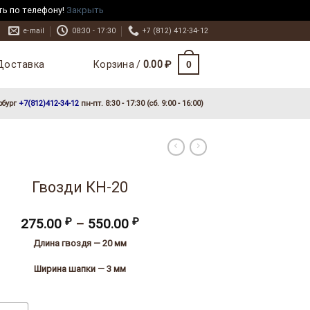
ть по телефону!
Закрыть
e-mail
08:30 - 17:30
+7 (812) 412-34-12
Доставка
0
Корзина /
0.00
₽
рбург
+7(812)412-34-12
пн-пт. 8:30 - 17:30 (сб. 9:00 - 16:00)
Гвозди КН-20
Диапазон
275.00
₽
–
550.00
₽
цен:
Длина гвоздя — 20 мм
275.00 ₽
–
Ширина шапки — 3 мм
550.00 ₽