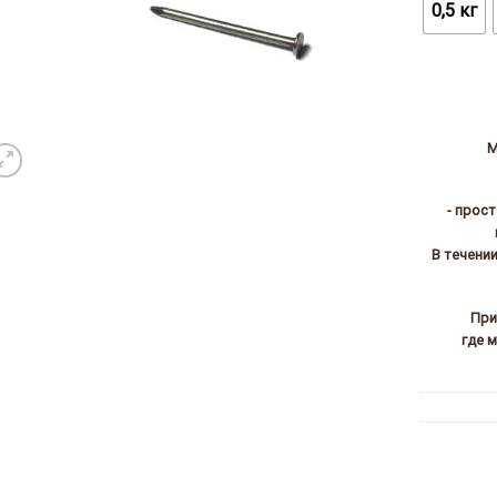
0,5 кг
М
- прос
В течени
При
где 