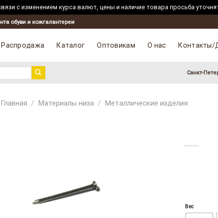
вязи с изменением курса валют, цены и наличие товара просьба уточня
Skip
нта обуви и кожгалантереи
to
content
Распродажа
Каталог
Оптовикам
О нас
Контакты/
Санкт-Пете
Главная
/
Материалы низа
/
Металлические изделия
Вес