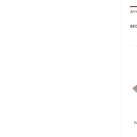
Дет
ВЕ
+
+
Гвозди затяжные 3/22
Саморез для крепления
П
(упаковка)
каблука 26мм
1 300.00
₽
1 000.00
₽