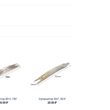
+
ор 83 У, 73У
Супинатор 92-Г, 92-У
20.00
₽
20.00
₽