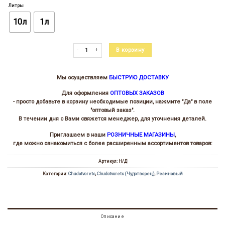
цен:
Литры
260.00 ₽
–
10л
1л
2
250.00 ₽
Количество товара Клей резиновый Speranza
В корзину
Мы осуществляем
БЫСТРУЮ ДОСТАВКУ
Для оформления
ОПТОВЫХ ЗАКАЗОВ
- просто добавьте в корзину необходимые позиции, нажмите "Да" в поле
"оптовый заказ".
В течении дня с Вами свяжется менеджер, для уточнения деталей.
Приглашаем в наши
РОЗНИЧНЫЕ МАГАЗИНЫ
,
где можно ознакомиться с более расширенным ассортиментов товаров:
Артикул:
Н/Д
Категории:
Chudotvorets
,
Chudotvorets (Чудотворец)
,
Резиновый
Описание