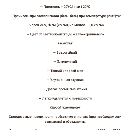
— Плотность – 0,7±0,1 при t 20ºС
— Прочность при расслаивании (бязь–бязь) при температуре (23±2)ºС:
— через 24 ч, Н/см (кг/см), не менее – 1,0 кг/см»
— Цвет от светло-желтого до желто-коричневого
Свойства:
— Водостойкий
— Эластичный
— Тонкий клеевой шов
— Улучшенная адгезия
— Долгое время высыхания
— Легко удаляется с поверхности
Способ применения:
Склеиваемые поверхности необходимо очистить (при необходимости
зашкурить) и обезжирить.