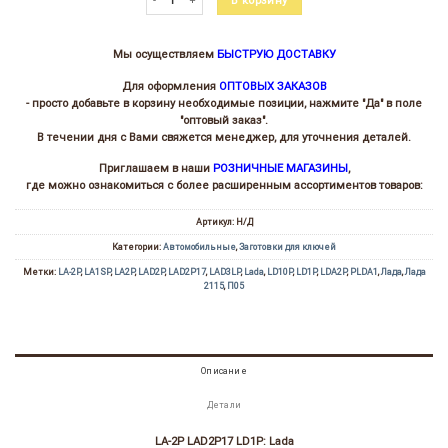
В корзину
Мы осуществляем
БЫСТРУЮ ДОСТАВКУ
Для оформления
ОПТОВЫХ ЗАКАЗОВ
- просто добавьте в корзину необходимые позиции, нажмите "Да" в поле
"оптовый заказ".
В течении дня с Вами свяжется менеджер, для уточнения деталей.
Приглашаем в наши
РОЗНИЧНЫЕ МАГАЗИНЫ
,
где можно ознакомиться с более расширенным ассортиментов товаров:
Артикул:
Н/Д
Категории:
Автомобильные
,
Заготовки для ключей
Метки:
LA-2P
,
LA1SP
,
LA2P
,
LAD2P
,
LAD2P17
,
LAD3LP
,
Lada
,
LD10P
,
LD1P
,
LDA2P
,
PLDA1
,
Лада
,
Лада
2115
,
П05
Описание
Детали
LA-2P LAD2P17 LD1P: Lada