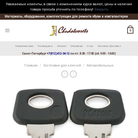
Уважаемые клиенты, в связи с изменением курса валют, цены и наличие
товара просьба уточнять по телефону!
Закрыть
Skip
Материалы, оборудование, комплектующие для ремонта обуви и кожгалантереи
to
content
0
Новый магазин
Распродажа
Каталог
Оптовикам
О нас
Контакты/Доставка
Санкт-Петербург
+7(812)412-34-12
пн-пт. 8:30 - 17:30 (сб. 9:00 - 16:00)
Главная
/
Заготовки для ключей
/
Автомобильные