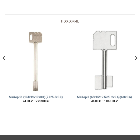
ПОХОЖИЕ
Майер-21 (104х19х10х3.8)(7.0/5.5х3.0)
Майер-1 (65х15/12.5×20.2х2.6)(6.0х3.6)
Диапазон
Диапазон
94.00
₽
–
2 233.00
₽
44.00
₽
–
1 045.00
₽
цен:
цен:
94.00 ₽
44.00 ₽
–
–
2
1
233.00 ₽
045.00 ₽