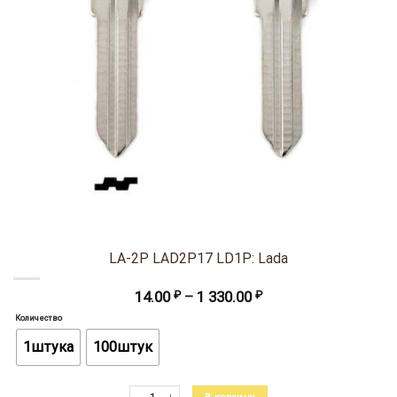
LA-2P LAD2P17 LD1P: Lada
Диапазон
14.00
₽
–
1 330.00
₽
цен:
Количество
14.00 ₽
–
1штука
100штук
1
330.00 ₽
Количество товара LA-2P LAD2P17 LD1P: Lada