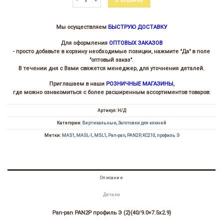
В корзину
Мы осуществляем
БЫСТРУЮ ДОСТАВКУ
Для оформления
ОПТОВЫХ ЗАКАЗОВ
- просто добавьте в корзину необходимые позиции, нажмите "Да" в поле
"оптовый заказ".
В течении дня с Вами свяжется менеджер, для уточнения деталей.
Приглашаем в наши
РОЗНИЧНЫЕ МАГАЗИНЫ
,
где можно ознакомиться с более расширенным ассортиментов товаров:
Артикул:
Н/Д
Категории:
Вертикальные
,
Заготовки для ключей
Метки:
MAS1
,
MASL-1
,
MSL1
,
Pan-pan
,
PAN2P
,
КС210
,
профиль Э
Описание
Детали
Pan-pan PAN2P профиль Э (2)(40/9.0×7.5х2.9)