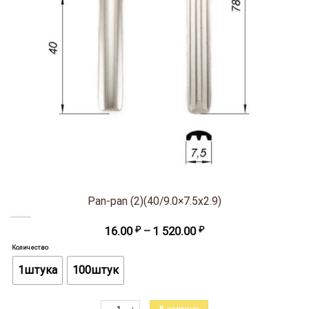
Pan-pan (2)(40/9.0×7.5х2.9)
Диапазон
16.00
₽
–
1 520.00
₽
цен:
Количество
16.00 ₽
–
1штука
100штук
1
520.00 ₽
Количество товара Pan-pan (2)(40/9.0x7.5х2.9)