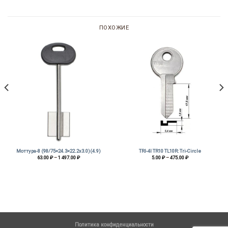
ПОХОЖИЕ
Моттура-8 (98/75×24.3×22.2х3.0)(4.9)
TRI-4I TR10 TL10R: Tri-Circle
Диапазон
Диапазон
63.00
₽
–
1 497.00
₽
5.00
₽
–
475.00
₽
цен:
цен:
63.00 ₽
5.00 ₽
–
–
1
475.00 ₽
497.00 ₽
Политика конфиденциальности