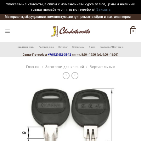
Уважаемые клиенты, в связи с изменением курса валют, цены и наличие
товара просьба уточнять по телефону!
Закрыть
Skip
Материалы, оборудование, комплектующие для ремонта обуви и кожгалантереи
to
content
0
Новый магазин
Распродажа
Каталог
Оптовикам
О нас
Контакты/Доставка
Санкт-Петербург
+7(812)412-34-12
пн-пт. 8:30 - 17:30 (сб. 9:00 - 16:00)
Главная
/
Заготовки для ключей
/
Вертикальные