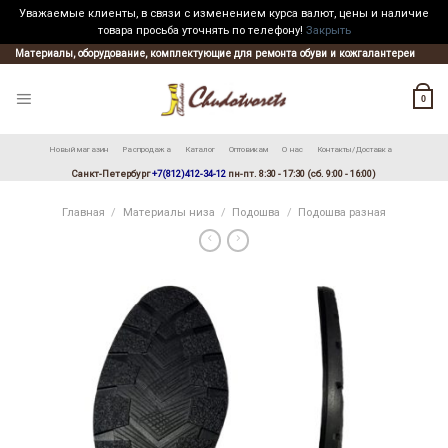
Уважаемые клиенты, в связи с изменением курса валют, цены и наличие
товара просьба уточнять по телефону!
Закрыть
Skip
Материалы, оборудование, комплектующие для ремонта обуви и кожгалантереи
to
content
0
Новый магазин
Распродажа
Каталог
Оптовикам
О нас
Контакты/Доставка
Санкт-Петербург
+7(812)412-34-12
пн-пт. 8:30 - 17:30 (сб. 9:00 - 16:00)
Главная
/
Материалы низа
/
Подошва
/
Подошва разная