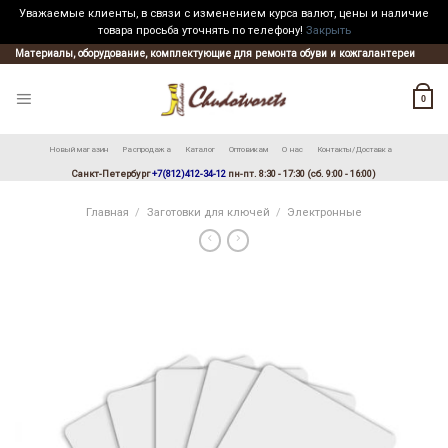
Уважаемые клиенты, в связи с изменением курса валют, цены и наличие
товара просьба уточнять по телефону!
Закрыть
Skip
Материалы, оборудование, комплектующие для ремонта обуви и кожгалантереи
to
content
0
Новый магазин
Распродажа
Каталог
Оптовикам
О нас
Контакты/Доставка
Санкт-Петербург
+7(812)412-34-12
пн-пт. 8:30 - 17:30 (сб. 9:00 - 16:00)
Главная
/
Заготовки для ключей
/
Электронные