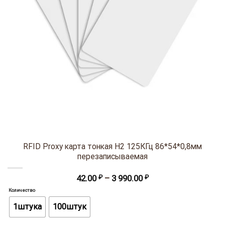
RFID Proxy карта тонкая H2 125КГц 86*54*0,8мм
перезаписываемая
Диапазон
42.00
₽
–
3 990.00
₽
цен:
Количество
42.00 ₽
–
1штука
100штук
3
990.00 ₽