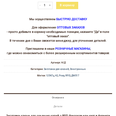
Количество товара RFID Proxy карта тонкая H2 125КГц 86*
В корзину
Мы осуществляем
БЫСТРУЮ ДОСТАВКУ
Для оформления
ОПТОВЫХ ЗАКАЗОВ
- просто добавьте в корзину необходимые позиции, нажмите "Да" в поле
"оптовый заказ".
В течении дня с Вами свяжется менеджер, для уточнения деталей.
Приглашаем в наши
РОЗНИЧНЫЕ МАГАЗИНЫ
,
где можно ознакомиться с более расширенным ассортиментов товаров:
Артикул:
Н/Д
Категории:
Заготовки для ключей
,
Электронные
Метки:
125КГц
,
H2
,
Proxy
,
RFID
,
ДМ517
Описание
Детали
Заготовка ключа для создания копий с RFID брелоков или карт в формате