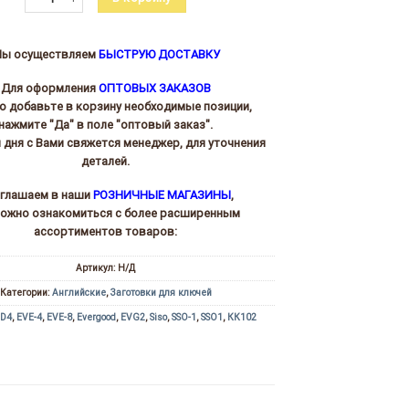
ы осуществляем
БЫСТРУЮ ДОСТАВКУ
Для оформления
ОПТОВЫХ ЗАКАЗОВ
то добавьте в корзину необходимые позиции,
нажмите "Да" в поле "оптовый заказ".
и дня с Вами свяжется менеджер, для уточнения
деталей.
глашаем в наши
РОЗНИЧНЫЕ МАГАЗИНЫ
,
можно ознакомиться с более расширенным
ассортиментов товаров:
Артикул:
Н/Д
Категории:
Английские
,
Заготовки для ключей
VD4
,
EVE-4
,
EVE-8
,
Evergood
,
EVG2
,
Siso
,
SSO-1
,
SSO1
,
КК102