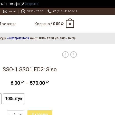
ть по телефону!
Закрыть
e-mail
08:30 - 17:30
+7 (812) 412-34-12
Доставка
0
Корзина /
0.00
₽
рбург
+7(812)412-34-12
пн-пт. 8:30 - 17:30 (сб. 9:00 - 16:00)
SSO-1 SSO1 ED2: Siso
Диапазон
6.00
₽
–
570.00
₽
цен:
6.00 ₽
–
100штук
570.00 ₽
Количество товара SSO-1 SSO1 ED2: Siso
В корзину