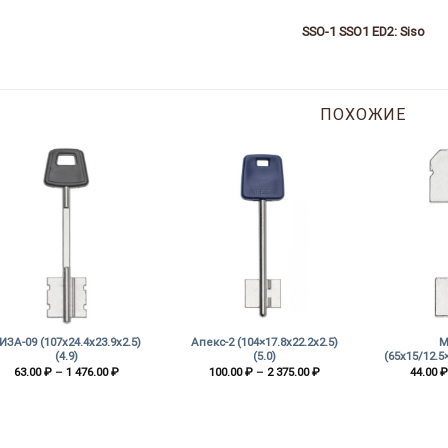
SSO-1 SSO1 ED2: Siso
ПОХОЖИЕ
+
+
+
ИЗА-09 (107х24.4х23.9х2.5)
Апекс-2 (104×17.8х22.2х2.5)
М
(4.9)
(5.0)
(65х15/12.5×
Диапазон
Диапазон
63.00
₽
–
1 476.00
₽
100.00
₽
–
2 375.00
₽
44.00
₽
цен:
цен:
63.00 ₽
100.00 ₽
–
–
1
2
476.00 ₽
375.00 ₽