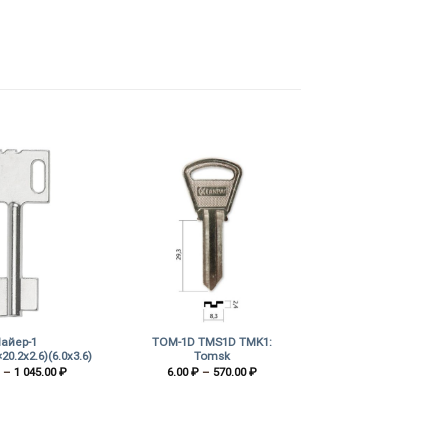
+
айер-1
TOM-1D TMS1D TMK1:
20.2х2.6)(6.0х3.6)
Tomsk
Диапазон
Диапазон
–
1 045.00
₽
6.00
₽
–
570.00
₽
цен:
цен:
44.00 ₽
6.00 ₽
–
–
1
570.00 ₽
045.00 ₽