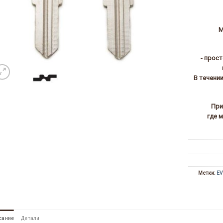
М
- прос
В течени
При
где 
Метки:
E
сание
Детали