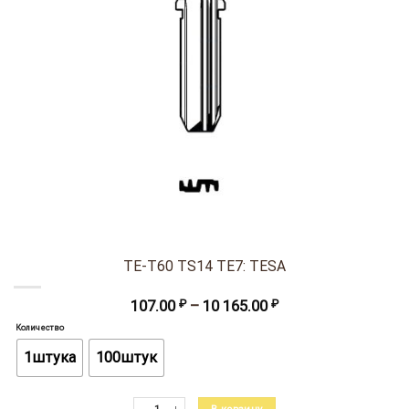
TE-T60 TS14 TE7: TESA
Диапазон
107.00
₽
–
10 165.00
₽
цен:
Количество
107.00 ₽
–
1штука
100штук
10
165.00 ₽
Количество товара TE-T60 TS14 TE7: TESA