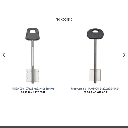
ПОХОЖИЕ
ЧИЗА-09 (107х24.4х23.9х2.5)(4.9)
Моттура-6 (114/91×24.3х22.2х3.0)(4.9)
Диапазон
Диапазон
63.00
₽
–
1 476.00
₽
69.00
₽
–
1 639.00
₽
цен:
цен:
63.00 ₽
69.00 ₽
–
–
1
1
476.00 ₽
639.00 ₽