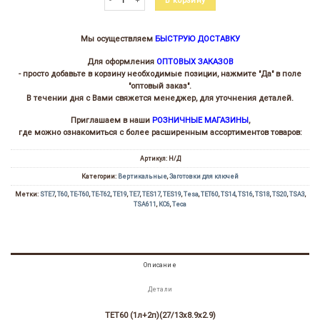
В корзину
Мы осуществляем
БЫСТРУЮ ДОСТАВКУ
Для оформления
ОПТОВЫХ ЗАКАЗОВ
- просто добавьте в корзину необходимые позиции, нажмите "Да" в поле
"оптовый заказ".
В течении дня с Вами свяжется менеджер, для уточнения деталей.
Приглашаем в наши
РОЗНИЧНЫЕ МАГАЗИНЫ
,
где можно ознакомиться с более расширенным ассортиментов товаров:
Артикул:
Н/Д
Категории:
Вертикальные
,
Заготовки для ключей
Метки:
STE7
,
T60
,
TE-T60
,
TE-T62
,
TE19
,
TE7
,
TES17
,
TES19
,
Tesa
,
TET60
,
TS14
,
TS16
,
TS18
,
TS20
,
TSA3
,
TSA611
,
КС6
,
Теса
Описание
Детали
TET60 (1л+2п)(27/13х8.9х2.9)