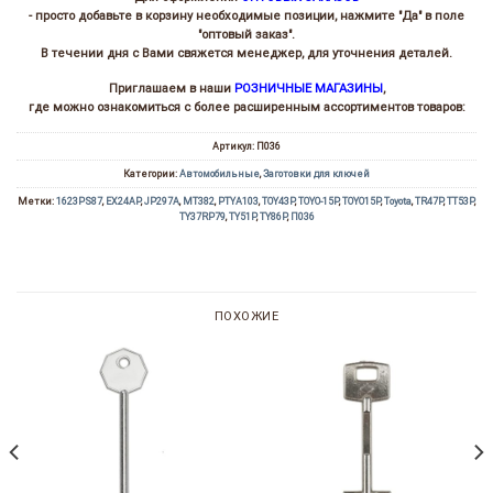
- просто добавьте в корзину необходимые позиции, нажмите "Да" в поле
"оптовый заказ".
В течении дня с Вами свяжется менеджер, для уточнения деталей.
Приглашаем в наши
РОЗНИЧНЫЕ МАГАЗИНЫ
,
где можно ознакомиться с более расширенным ассортиментов товаров:
Артикул:
П036
Категории:
Автомобильные
,
Заготовки для ключей
Метки:
1623PS87
,
EX24AP
,
JP297A
,
MT382
,
PTYA103
,
TOY43P
,
TOYO-15P
,
TOYO15P
,
Toyota
,
TR47P
,
TT53P
,
TY37RP79
,
TY51P
,
TY86P
,
П036
ПОХОЖИЕ