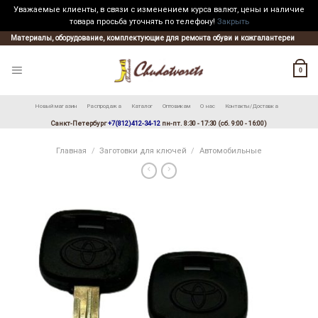
Уважаемые клиенты, в связи с изменением курса валют, цены и наличие
товара просьба уточнять по телефону!
Закрыть
Skip
Материалы, оборудование, комплектующие для ремонта обуви и кожгалантереи
to
content
0
Новый магазин
Распродажа
Каталог
Оптовикам
О нас
Контакты/Доставка
Санкт-Петербург
+7(812)412-34-12
пн-пт. 8:30 - 17:30 (сб. 9:00 - 16:00)
Главная
/
Заготовки для ключей
/
Автомобильные